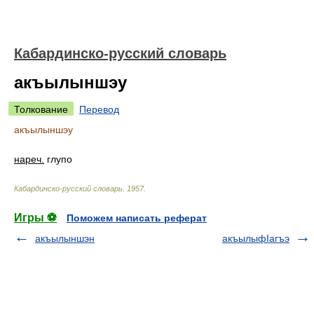
Кабардинско-русский словарь
акъылыншэу
Толкование
Перевод
акъылыншэу
нареч.
глупо
Кабардинско-русский словарь
.
1957
.
Игры ⚽
Поможем написать реферат
акъылыншэн
акъылыфIагъэ